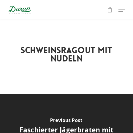
Skip
Menu
to
Close
main
Menu
content
Schweinsragout mit
Nudeln
Previous Post
Faschierter Jägerbraten mit