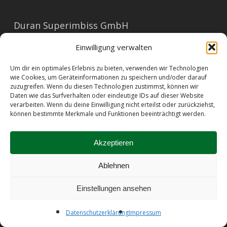
Duran Superimbiss GmbH
Mariahilferstraße 91
Einwilligung verwalten
1060 Wien
Um dir ein optimales Erlebnis zu bieten, verwenden wir Technologien
E-Mail: office@duran.at
wie Cookies, um Geräteinformationen zu speichern und/oder darauf
zuzugreifen. Wenn du diesen Technologien zustimmst, können wir
Tel: 01/596 23 73
Daten wie das Surfverhalten oder eindeutige IDs auf dieser Website
verarbeiten. Wenn du deine Einwilligung nicht erteilst oder zurückziehst,
können bestimmte Merkmale und Funktionen beeinträchtigt werden.
Barrierefreiheit
|
Impressum
|
AGB
|
Datenschutz
|
Allergene
|
Kontakt
Akzeptieren
Ablehnen
© 2026 Duran Sandwiches.
Einstellungen ansehen
facebook
instagram
Datenschutzerklärung
Impressum