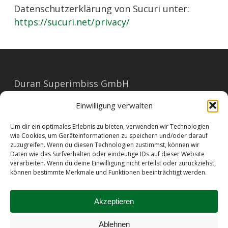
Datenschutzerklärung von Sucuri unter:
https://sucuri.net/privacy/
Duran Superimbiss GmbH
Mariahilferstraße 91
Einwilligung verwalten
1060 Wien
Um dir ein optimales Erlebnis zu bieten, verwenden wir Technologien
E-Mail: office@duran.at
wie Cookies, um Geräteinformationen zu speichern und/oder darauf
zuzugreifen. Wenn du diesen Technologien zustimmst, können wir
Tel: 01/596 23 73
Daten wie das Surfverhalten oder eindeutige IDs auf dieser Website
verarbeiten. Wenn du deine Einwilligung nicht erteilst oder zurückziehst,
können bestimmte Merkmale und Funktionen beeinträchtigt werden.
Barrierefreiheit
|
Impressum
|
AGB
|
Datenschutz
|
Allergene
|
Kontakt
Akzeptieren
Ablehnen