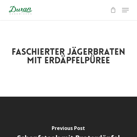
Skip
Menu
to
Close
main
Menu
content
Faschierter Jägerbraten
mit Erdäpfelpüree
Previous Post