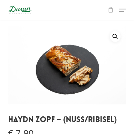
Skip
Menu
to
Close
main
Menu
content
Haydn Zopf – (Nuss/Ribisel)
€
7,90