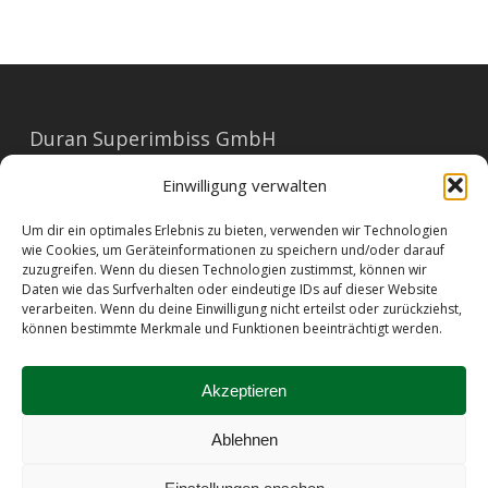
Duran Superimbiss GmbH
Mariahilferstraße 91
Einwilligung verwalten
1060 Wien
Um dir ein optimales Erlebnis zu bieten, verwenden wir Technologien
E-Mail: office@duran.at
wie Cookies, um Geräteinformationen zu speichern und/oder darauf
zuzugreifen. Wenn du diesen Technologien zustimmst, können wir
Tel: 01/596 23 73
Daten wie das Surfverhalten oder eindeutige IDs auf dieser Website
verarbeiten. Wenn du deine Einwilligung nicht erteilst oder zurückziehst,
können bestimmte Merkmale und Funktionen beeinträchtigt werden.
Barrierefreiheit
|
Impressum
|
AGB
|
Datenschutz
|
Allergene
|
Kontakt
Akzeptieren
Ablehnen
© 2026 Duran Sandwiches.