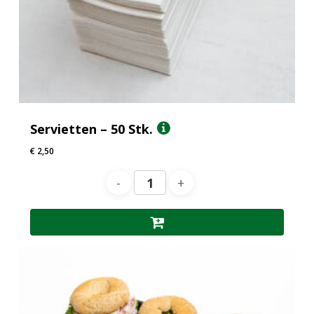
Servietten – 50 Stk.
€
2,50