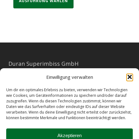
AUSFÜHRUNG WÄHLEN
Duran Superimbiss GmbH
Mariahilferstraße 91
Einwilligung verwalten
1060 Wien
Um dir ein optimales Erlebnis zu bieten, verwenden wir Technologien
E-Mail: office@duran.at
wie Cookies, um Geräteinformationen zu speichern und/oder darauf
zuzugreifen. Wenn du diesen Technologien zustimmst, können wir
Tel: 01/596 23 73
Daten wie das Surfverhalten oder eindeutige IDs auf dieser Website
verarbeiten. Wenn du deine Einwilligung nicht erteilst oder zurückziehst,
können bestimmte Merkmale und Funktionen beeinträchtigt werden.
Barrierefreiheit
|
Impressum
|
AGB
|
Datenschutz
|
Allergene
|
Kontakt
Akzeptieren