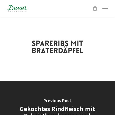
Skip
Menu
to
Close
main
Menu
content
Spareribs mit
Braterdäpfel
Previous Post
Gekochtes Rindfleisch mit