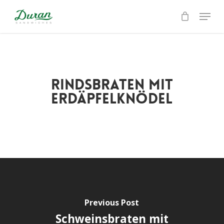
Skip
Menu
to
Close
main
Menu
content
Rindsbraten mit
Erdäpfelknödel
Previous Post
Schweinsbraten mit