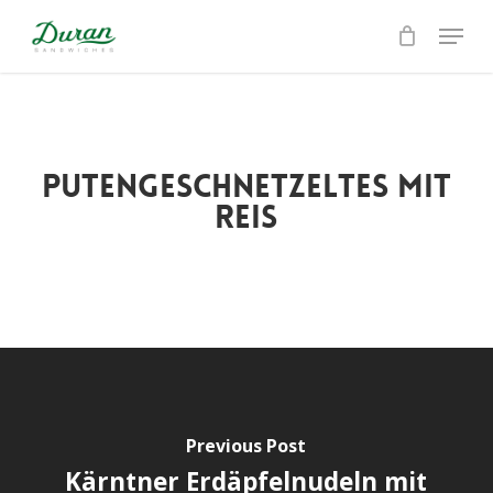
Skip
Menu
to
Close
main
Menu
content
Putengeschnetzeltes mit
Reis
Previous Post
Kärntner Erdäpfelnudeln mit