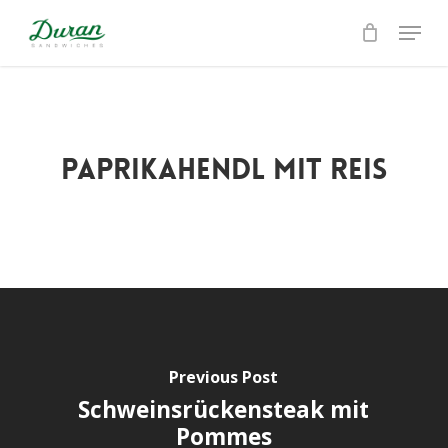
Skip
Menu
to
Close
main
Menu
content
Paprikahendl mit Reis
Previous Post
Schweinsrückensteak mit
Pommes