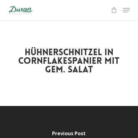
Skip
Menu
to
Close
main
Menu
content
Hühnerschnitzel in
Cornflakespanier mit
gem. Salat
Previous Post