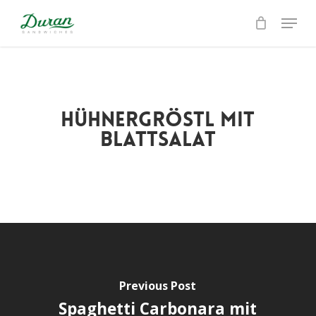
Skip
Menu
to
Close
main
Menu
content
Hühnergröstl mit
Blattsalat
Previous Post
Spaghetti Carbonara mit