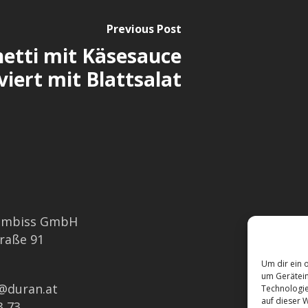
Previous Post
etti mit Käsesauce
viert mit Blattsalat
imbiss GmbH
Barrieref
traße 91
Allergen
Um dir ein 
um Gerätein
e@duran.at
Technologie
auf dieser W
3 73