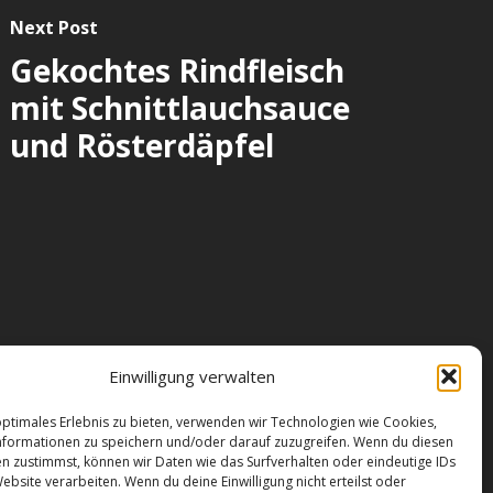
Next Post
Gekochtes Rindfleisch
mit Schnittlauchsauce
und Rösterdäpfel
reiheit
|
Impressum
|
AGB
|
Datenschutz
|
Einwilligung verwalten
e
|
Kontakt
optimales Erlebnis zu bieten, verwenden wir Technologien wie Cookies,
formationen zu speichern und/oder darauf zuzugreifen. Wenn du diesen
n zustimmst, können wir Daten wie das Surfverhalten oder eindeutige IDs
ebsite verarbeiten. Wenn du deine Einwilligung nicht erteilst oder