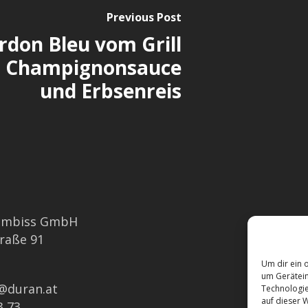
Previous Post
rdon Bleu vom Grill
t Champignonsauce
und Erbsenreis
imbiss GmbH
Barrieref
traße 91
Allergen
Um dir ein 
um Gerätein
e@duran.at
Technologie
auf dieser W
3 73