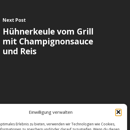
Next Post
Hühnerkeule vom Grill
mit Champignonsauce
und Reis
reiheit
|
Impressum
|
AGB
|
Datenschutz
|
Einwilligung verwalten
e
|
Kontakt
optimales Erlebnis zu bieten, verwenden wir Technologien wie Cookies,
formationen zu speichern und/oder darauf zuzugreifen. Wenn du diesen