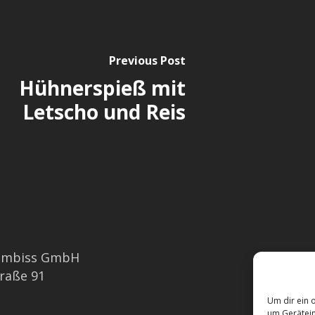
Previous Post
Hühnerspieß mit
Letscho und Reis
imbiss GmbH
Barrieref
traße 91
Allergen
Um dir ein 
um Gerätein