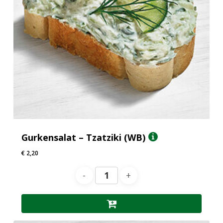
Gurkensalat – Tzatziki (WB)
€
2,20