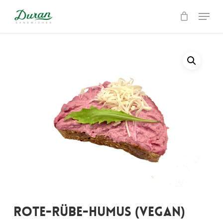
Skip
Menu
to
Close
main
Menu
content
Rote-Rübe-Humus (vegan)