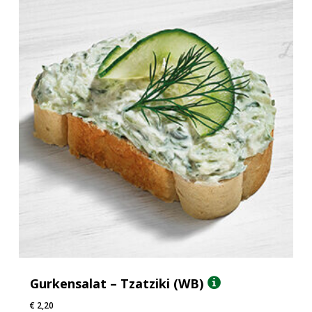
Gurkensalat – Tzatziki (WB)
€
2,20