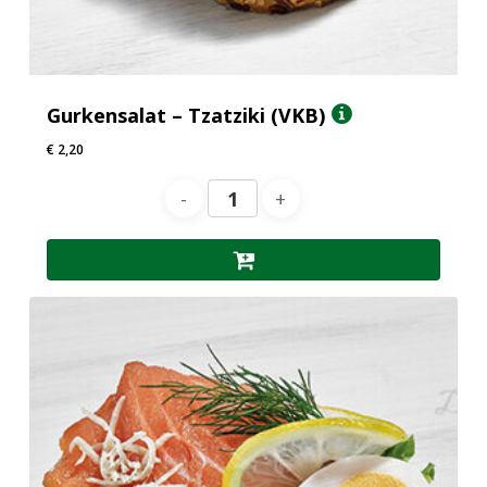
Gurkensalat – Tzatziki (VKB)
€
2,20