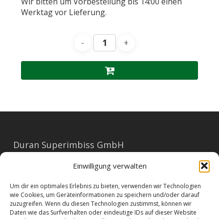
Wir bitten um Vorbestellung bis 14:00 einen
Werktag vor Lieferung.
Duran Superimbiss GmbH
Mariahilferstraße 91
Einwilligung verwalten
1060 Wien
Um dir ein optimales Erlebnis zu bieten, verwenden wir Technologien
E-Mail: office@duran.at
wie Cookies, um Geräteinformationen zu speichern und/oder darauf
zuzugreifen. Wenn du diesen Technologien zustimmst, können wir
Tel: 01/596 23 73
Daten wie das Surfverhalten oder eindeutige IDs auf dieser Website