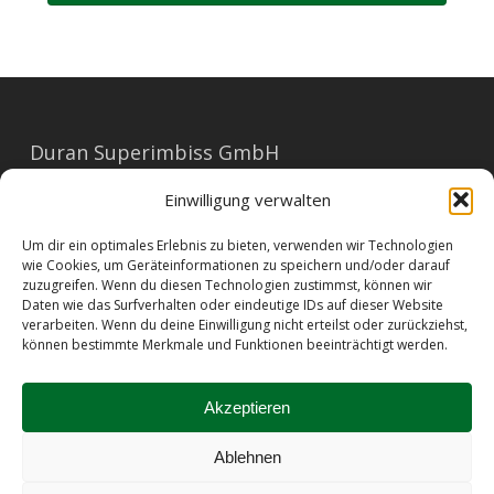
Duran Superimbiss GmbH
Mariahilferstraße 91
Einwilligung verwalten
1060 Wien
Um dir ein optimales Erlebnis zu bieten, verwenden wir Technologien
E-Mail: office@duran.at
wie Cookies, um Geräteinformationen zu speichern und/oder darauf
zuzugreifen. Wenn du diesen Technologien zustimmst, können wir
Tel: 01/596 23 73
Daten wie das Surfverhalten oder eindeutige IDs auf dieser Website
verarbeiten. Wenn du deine Einwilligung nicht erteilst oder zurückziehst,
können bestimmte Merkmale und Funktionen beeinträchtigt werden.
Barrierefreiheit
|
Impressum
|
AGB
|
Datenschutz
|
Allergene
|
Kontakt
Akzeptieren
Ablehnen