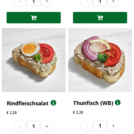
Thunfisch (WB)
Rindfleischsalat
€
2,20
€
2,20