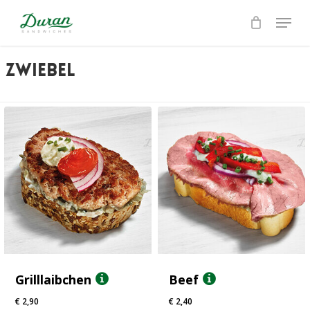
Skip
Menu
to
Close
main
Menu
content
zwiebel
Grilllaibchen
Beef
€
2,90
€
2,40