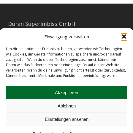
Duran Superimbiss GmbH
Mariahilferstraße 91
Einwilligung verwalten
1060 Wien
Um dir ein optimales Erlebnis zu bieten, verwenden wir Technologien
E-Mail: office@duran.at
wie Cookies, um Geräteinformationen zu speichern und/oder darauf
zuzugreifen. Wenn du diesen Technologien zustimmst, können wir
Tel: 01/596 23 73
Daten wie das Surfverhalten oder eindeutige IDs auf dieser Website
verarbeiten. Wenn du deine Einwilligung nicht erteilst oder zurückziehst,
können bestimmte Merkmale und Funktionen beeinträchtigt werden.
Barrierefreiheit
|
Impressum
|
AGB
|
Datenschutz
|
Allergene
|
Kontakt
Akzeptieren
Ablehnen
© 2026 Duran Sandwiches.
Einstellungen ansehen
facebook
instagram