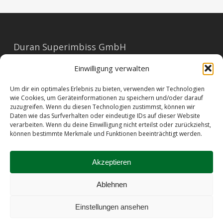
Duran Superimbiss GmbH
Mariahilferstraße 91
Einwilligung verwalten
1060 Wien
Um dir ein optimales Erlebnis zu bieten, verwenden wir Technologien
E-Mail: office@duran.at
wie Cookies, um Geräteinformationen zu speichern und/oder darauf
zuzugreifen. Wenn du diesen Technologien zustimmst, können wir
Tel: 01/596 23 73
Daten wie das Surfverhalten oder eindeutige IDs auf dieser Website
verarbeiten. Wenn du deine Einwilligung nicht erteilst oder zurückziehst,
können bestimmte Merkmale und Funktionen beeinträchtigt werden.
Barrierefreiheit
|
Impressum
|
AGB
|
Datenschutz
|
Allergene
|
Kontakt
Akzeptieren
Ablehnen
© 2026 Duran Sandwiches.
Einstellungen ansehen